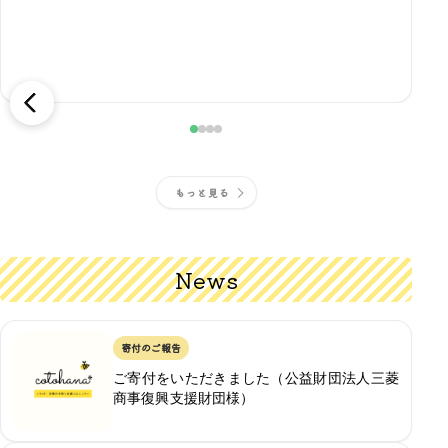
w
こ
流
もっと見る
News
寄付のご報告
ご寄付をいただきました（公益財団法人三菱
商事復興支援財団様）