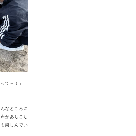
伝って～！」
こんなところに
な声があちこち
ても楽しんでい