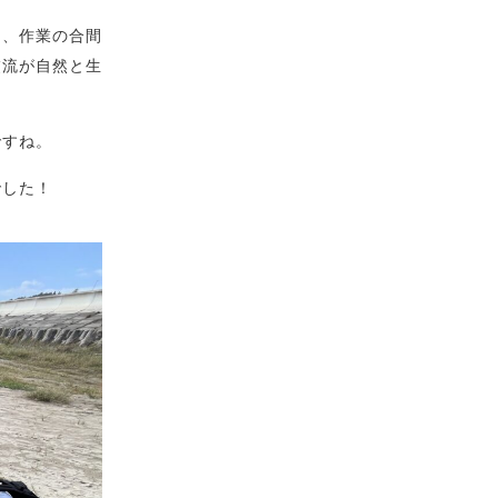
も、作業の合間
交流が自然と生
ですね。
でした！