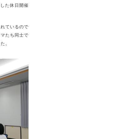
称した休日開催
隠れているので
ママたち同士で
した。