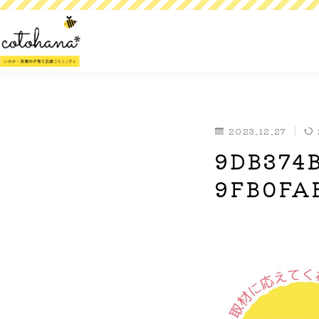
2023.12.27
9DB374
9FB0FA