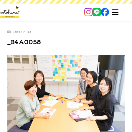
2024.08.30
_B4A0058