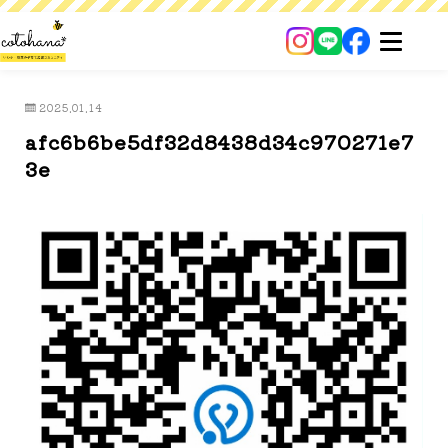
2025.01.14
afc6b6be5df32d8438d34c970271e7
3e