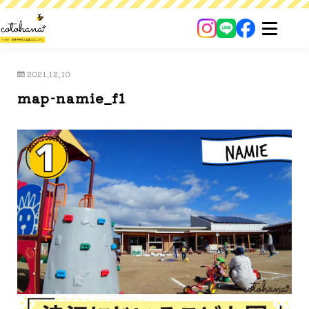
2021.12.10
map-namie_f1