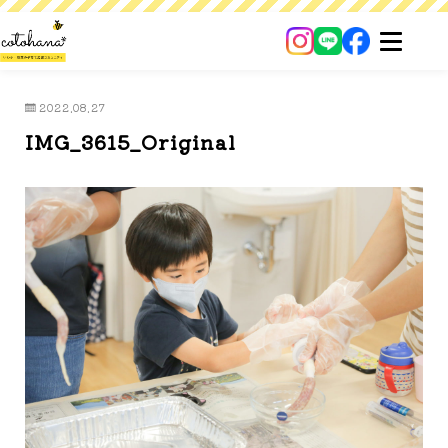
2022.08.27
IMG_3615_Original