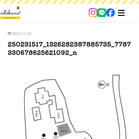
2021.11.02
250231517_1326282387885735_7787
330678625621092_n