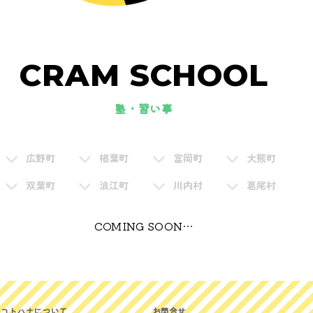
CRAM SCHOOL
塾・習い事
広野町
楢葉町
富岡町
大熊町
双葉町
浪江町
川内村
葛尾村
COMING SOON…
コトハナについて
お問合せ