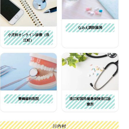
なみえ調剤薬局
小児科オンライン診療（浪
江町）
豊嶋歯科医院
浪江町国民健康保険浪江診
療所
川内村