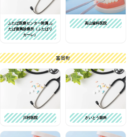
高山歯科医院
ふたば医療センター附属 ふ
たば復興診療所（ふたばリ
カーレ）
富岡町
川村医院
さいとう眼科