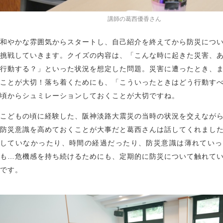
講師の葛西優香さん
和やかな雰囲気からスタートし、自己紹介を終えてから防災につ
挑戦していきます。クイズの内容は、「こんな時に起きた災害、
行動する？」といった状況を想定した問題。災害に遭ったとき、
ことが大切！落ち着くためにも、「こういったときはどう行動す
頃からシュミレーションしておくことが大切ですね。
こどもの頃に経験した、阪神淡路大震災の当時の状況を交えなが
防災意識を高めておくことが大事だと葛西さんは話してくれまし
していなかったり、時間の経過だったり、防災意識は薄れていっ
も…危機感を持ち続けるためにも、定期的に防災について触れて
です。