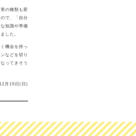
災害の種類も変
うので、「自分
要な知識や準備
じました。
いく機会を持っ
ロンなどを切り
になってきそう
月15日(日)