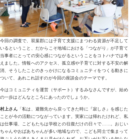
今回の調査で、双葉郡には子育て支援にまつわる資源が不足して
いるということ、だからこそ地域における「つながり」が子育て
当事者にとっての安心感につながるということをコトハナでは考
えました。情報へのアクセス、孤立感や子育てに対する不安の解
消、そうしたことのきっかけになるコミュニティをつくる動きに
ついて、あれこれ話すのが今回の座談会のテーマです。
今はコミュニティを運営（サポート）するみなさんですが、始め
の一歩はどんなところにあったのでしょうか。
村上さん
「私は、避難先から戻ってきた時に『寂しさ』を感じた
ことが今の活動につながっています。実家には帰れたけれど、私
は仕事場、こどもたちは学校との往復だけの日々で……。おじい
ちゃんやおばあちゃんが多い地域なので、こども同士で集まって
遊ぶような姿もあんまり見かけられず、お互いがお互いを知らな