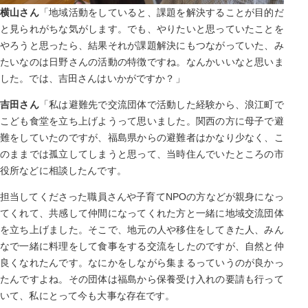
横山さん
「地域活動をしていると、課題を解決することが目的だ
と見られがちな気がします。でも、やりたいと思っていたことを
やろうと思ったら、結果それが課題解決にもつながっていた、み
たいなのは日野さんの活動の特徴ですね。なんかいいなと思いま
した。では、吉田さんはいかがですか？」
吉田さん
「私は避難先で交流団体で活動した経験から、浪江町で
こども食堂を立ち上げようって思いました。関西の方に母子で避
難をしていたのですが、福島県からの避難者はかなり少なく、こ
のままでは孤立してしまうと思って、当時住んでいたところの市
役所などに相談したんです。
担当してくださった職員さんや子育てNPOの方などが親身になっ
てくれて、共感して仲間になってくれた方と一緒に地域交流団体
を立ち上げました。そこで、地元の人や移住をしてきた人、みん
なで一緒に料理をして食事をする交流をしたのですが、自然と仲
良くなれたんです。なにかをしながら集まるっていうのが良かっ
たんですよね。その団体は福島から保養受け入れの要請も行って
いて、私にとって今も大事な存在です。