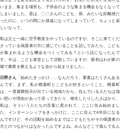
いまま。集まる場所も、子供会のような集まる機会もなくなって
しまいました。昔は、〇〇さんのこども、孫、みたいな距離感だ
ったのに、いつの間にか疎遠になってしまっていて、ちょっと寂
しいなって。
私は父と一緒に空手教室をやっているのですが、そこに来てくだ
さっている保護者の方に感じていることを話してみたら、こども
が集まれるような機会をつくってみる？という話になったんで
す。今は、こども食堂として活動していますが、最初はわが家の
畑で農業を教えるような会から始まりました」
日野さん
「始めたきっかけ……なんだろう、要素はたくさんある
んです。まず、私が楢葉町とこどもが好きということ。楢葉町
は、一度避難指示が出ている地域だから、住んでいる人たちは強
い想いや理由があって戻ってきたり、移住したりした人ばかり。
私は、そういう人たちの言葉に惹かれて、ここに住み始めまし
た。インターンシップをきっかけに、ここに住んで4年目になる
んですけど、今の活動を始めるまではこどもたちやその保護者の
方とのつながりはなかったんですよね。みんなどこで遊んでるん