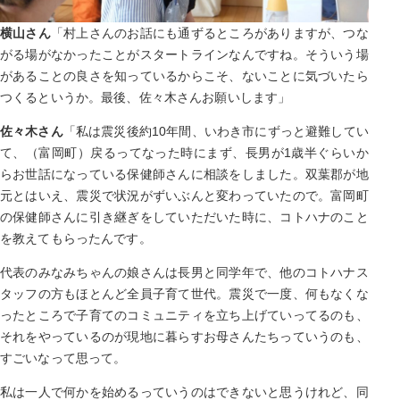
横山さん
「村上さんのお話にも通ずるところがありますが、つな
がる場がなかったことがスタートラインなんですね。そういう場
があることの良さを知っているからこそ、ないことに気づいたら
つくるというか。最後、佐々木さんお願いします」
佐々木さん
「私は震災後約10年間、いわき市にずっと避難してい
て、（富岡町）戻るってなった時にまず、長男が1歳半ぐらいか
らお世話になっている保健師さんに相談をしました。双葉郡が地
元とはいえ、震災で状況がずいぶんと変わっていたので。富岡町
の保健師さんに引き継ぎをしていただいた時に、コトハナのこと
を教えてもらったんです。
代表のみなみちゃんの娘さんは長男と同学年で、他のコトハナス
タッフの方もほとんど全員子育て世代。震災で一度、何もなくな
ったところで子育てのコミュニティを立ち上げていってるのも、
それをやっているのが現地に暮らすお母さんたちっていうのも、
すごいなって思って。
私は一人で何かを始めるっていうのはできないと思うけれど、同