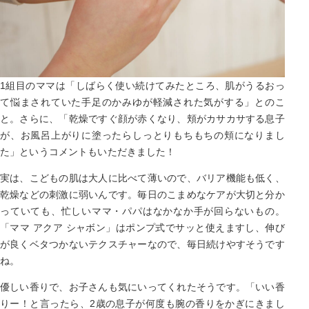
1組目のママは「しばらく使い続けてみたところ、肌がうるおっ
て悩まされていた手足のかみゆが軽減された気がする」とのこ
と。さらに、「乾燥ですぐ顔が赤くなり、頬がカサカサする息子
が、お風呂上がりに塗ったらしっとりもちもちの頬になりまし
た」というコメントもいただきました！
実は、こどもの肌は大人に比べて薄いので、バリア機能も低く、
乾燥などの刺激に弱いんです。毎日のこまめなケアが大切と分か
っていても、忙しいママ・パパはなかなか手が回らないもの。
「ママ アクア シャボン」はポンプ式でサッと使えますし、伸び
が良くベタつかないテクスチャーなので、毎日続けやすそうです
ね。
優しい香りで、お子さんも気にいってくれたそうです。「いい香
りー！と言ったら、2歳の息子が何度も腕の香りをかぎにきまし