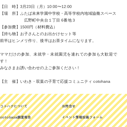
【日 時】3月23日（月）10:00〜12:00
【場 所】ふたば未来学園中学校・高等学校内地域協働スペース
広野町中央台１丁目 6番地３
【参加費】1500円（材料費込）
【持ち物】お子さんとのお出かけセット等
前半はヒンメリ作り、後半はお茶タイムになります。
ママだけの参加、未就学・未就園児を連れての参加も大歓迎で
す！
みなさまお誘い合わせの上ご参加ください！
【主 催】いわき・双葉の子育て応援コミュニティ cotohana
コトハナについて
お問合せ
cotohana調査報告
イベント情報投稿フォーム